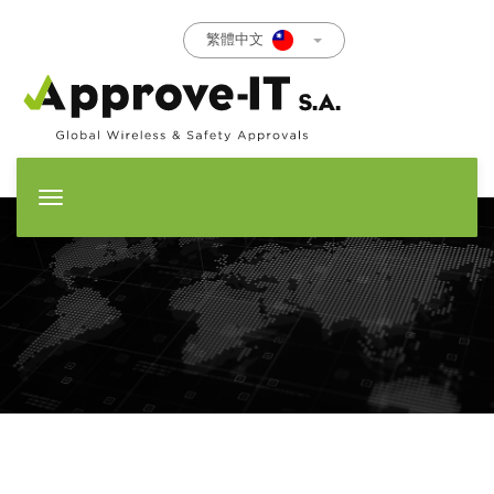
繁體中文
T
o
g
g
l
e
n
a
v
i
g
a