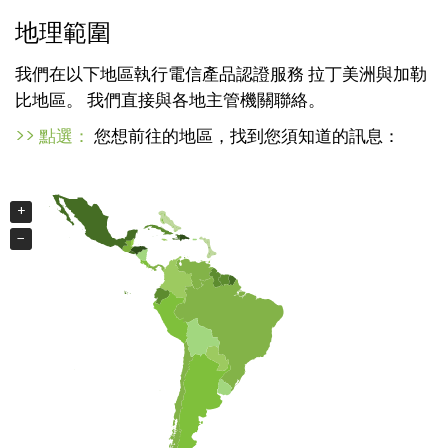
t
地理範圍
i
o
我們在以下地區執行電信產品認證服務
拉丁美洲與加勒
n
比地區。
我們直接與各地主管機關聯絡。
>> 點選：
您想前往的地區，找到您須知道的訊息：
+
+
−
−