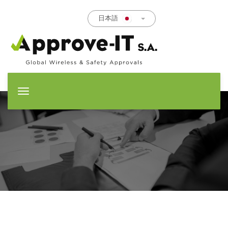
日本語
T
o
g
g
l
e
n
a
v
i
g
a