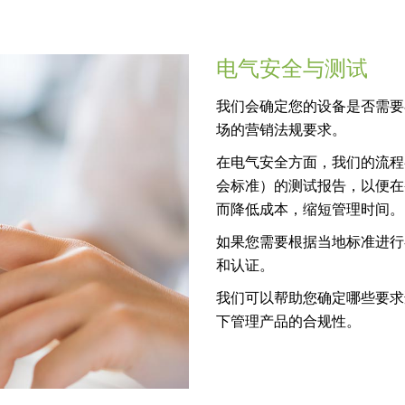
电气安全与测试
我们会确定您的设备是否需要
场的营销法规要求。
在电气安全方面，我们的流程
会标准）的测试报告，以便在
而降低成本，缩短管理时间。
如果您需要根据当地标准进行
和认证。
我们可以帮助您确定哪些要求
下管理产品的合规性。