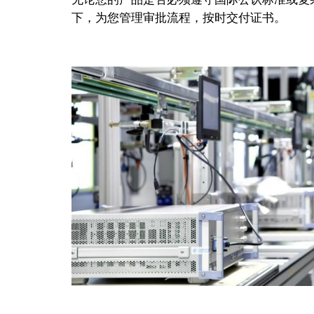
无论您的产品是否必须遵守国际公认标准或复
下，为您管理审批流程，按时交付证书。