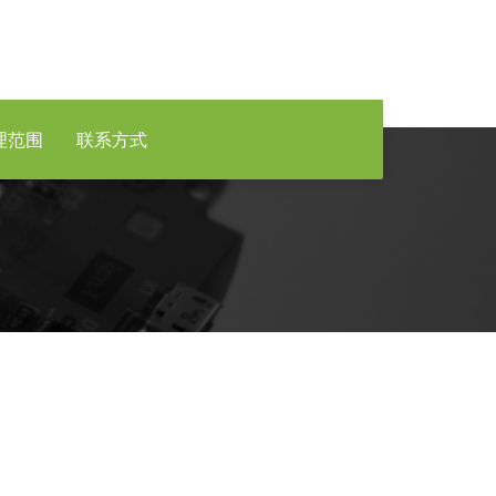
理范围
联系方式