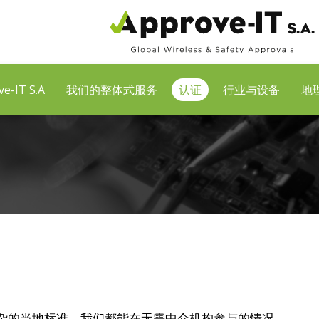
-IT S.A
我们的整体式服务
认证
行业与设备
地